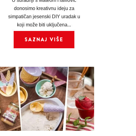
U suradnji s Mateom Halilović
donosimo kreativnu ideju za
simpatičan jesenski DIY uradak u
koji može biti uključena...
SAZNAJ VIŠE