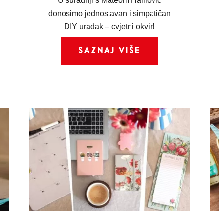
U suradnji s Mateom Halilović
donosimo jednostavan i simpatičan
DIY uradak – cvjetni okvir!
SAZNAJ VIŠE