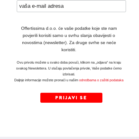
Offertissima d.o.o. će vaše podatke koje ste nam
povjerili korisiti samo u svrhu slanja obavijesti o
novostima (newsletter). Za druge svrhe se neće
koristiti.
Ovu privolu možete u svako doba povući, klikom na „odjava“ na kraju
svakog Newslettera. U slučaju povlačenja privole, Vaše podatke ćemo
izbrisati.
Daljnje informacije možete pronaći u našim
odredbama o zaštiti podataka