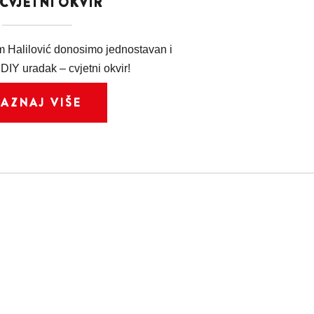
 CVJETNI OKVIR
m Halilović donosimo jednostavan i
DIY uradak – cvjetni okvir!
SAZNAJ VIŠE