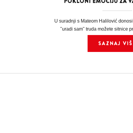
POKLONI EMOCIJU ZA 
U suradnji s Mateom Halilović donos
"uradi sam" truda možete sitnice pre
SAZNAJ VIŠ