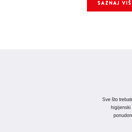
SAZNAJ VIŠ
Sve što trebat
higijenski
ponudom 