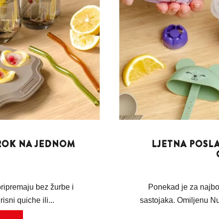
BROK NA JEDNOM
LJETNA POSLA
 pripremaju bez žurbe i
Ponekad je za najbo
isni quiche ili...
sastojaka. Omiljenu Nu