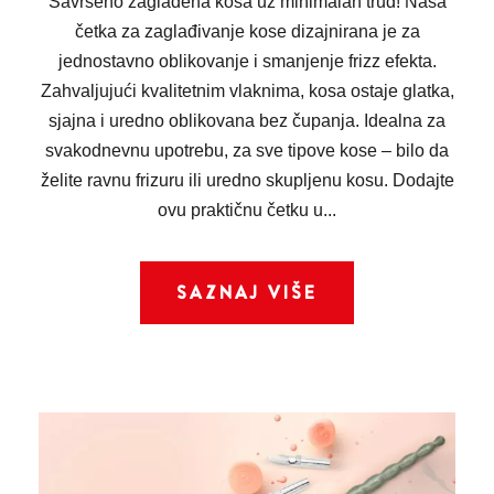
Savršeno zaglađena kosa uz minimalan trud! Naša
četka za zaglađivanje kose dizajnirana je za
jednostavno oblikovanje i smanjenje frizz efekta.
Zahvaljujući kvalitetnim vlaknima, kosa ostaje glatka,
sjajna i uredno oblikovana bez čupanja. Idealna za
svakodnevnu upotrebu, za sve tipove kose – bilo da
želite ravnu frizuru ili uredno skupljenu kosu. Dodajte
ovu praktičnu četku u...
SAZNAJ VIŠE