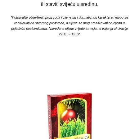
ili staviti svijeću u sredinu.
*Fotografije objavljenih proizvoda i cijene su informativnog karaktera i mogu se
razlikovati od stvarnog proizvoda, a cijene se mogu razlikovati od cijena u
pojedinim poslovnicama. Navedene cijene vrijede za vrijeme trajanja aktivacije
22.11. – 12.12.