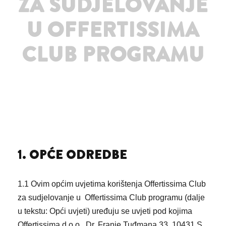
ZA SUDJELOVANJE
U OFFERTISSIMA
CLUB PROGRAMU
1. OPĆE ODREDBE
1.1 Ovim općim uvjetima korištenja Offertissima Club
za sudjelovanje u Offertissima Club programu (dalje
u tekstu: Opći uvjeti) uređuju se uvjeti pod kojima
Offertissima d.o.o., Dr. Franje Tuđmana 33, 10431 S.