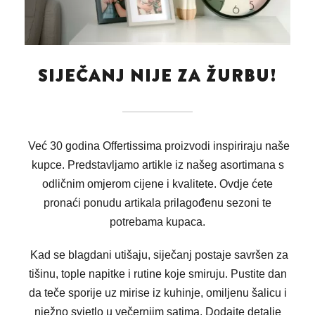
SIJEČANJ NIJE ZA ŽURBU!
Već 30 godina Offertissima proizvodi inspiriraju naše
kupce. Predstavljamo artikle iz našeg asortimana s
odličnim omjerom cijene i kvalitete. Ovdje ćete
pronaći ponudu artikala prilagođenu sezoni te
potrebama kupaca.
Kad se blagdani utišaju, siječanj postaje savršen za
tišinu, tople napitke i rutine koje smiruju. Pustite dan
da teče sporije uz mirise iz kuhinje, omiljenu šalicu i
nježno svjetlo u večernjim satima. Dodajte detalje