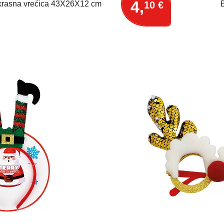
4,
10 €
rasna vrećica 43X26X12 cm