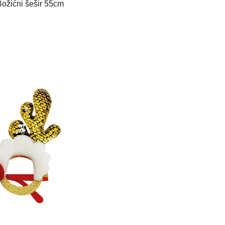
Božićni šešir 55cm