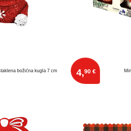
4,
90 €
taklena božićna kugla 7 cm
Mir