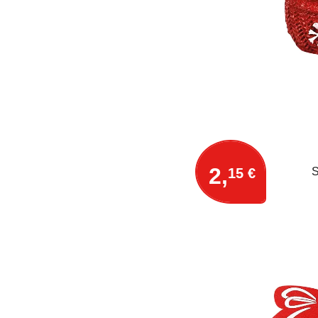
2,
15 €
S