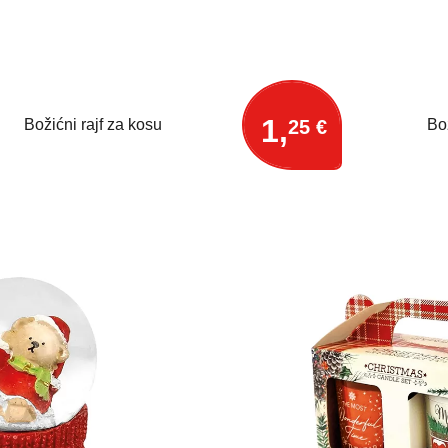
1,
25 €
Božićni rajf za kosu
Bo