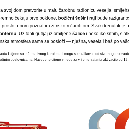
a svoj dom pretvorite u malu čarobnu radionicu veselja, smijeha i
remno čekaju prve poklone,
božićni šešir i rajf
bude razigrano
 prostor onom poznatom zimskom čarolijom. Svaki trenutak je
lanternu
. Uz topli gutljaj iz omiljene
šalice
i nekoliko sitnih, slat
nska atmosfera sama se posloži — nježna, vesela i baš po vašoj
voda i cijene su informativnog karaktera i mogu se razlikovati od stvarnog proizvod
edinim poslovnicama. Navedene cijene vrijede za vrijeme trajanja aktivacije od 12