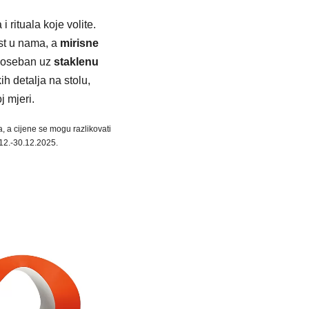
 rituala koje volite.
st u nama, a
mirisne
 poseban uz
staklenu
kih detalja na stolu,
 mjeri.
a, a cijene se mogu razlikovati
.12.-30.12.2025.