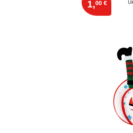
1,
00 €
Uk