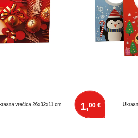
1,
00 €
krasna vrećica 26x32x11 cm
Ukrasn