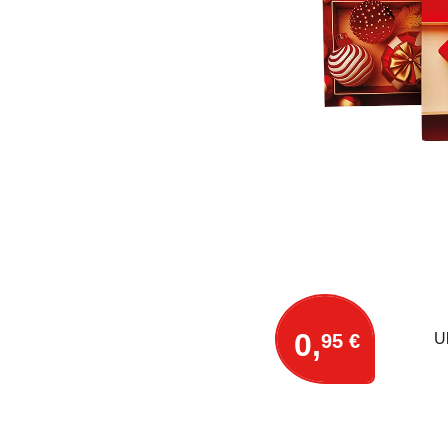
0,
95 €
U