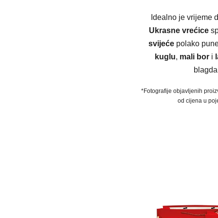
Idealno je vrijeme d
Ukrasne vrećice
sp
svijeće
polako pune
kuglu
,
mali bor
i
blagda
*Fotografije objavljenih proiz
od cijena u poj